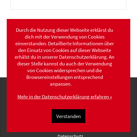
Durch die Nutzung dieser Webseite erklärst du
Passende Produkte
dich mit der Verwendung von Cookies
einverstanden. Detaillierte Informationen über
den Einsatz von Cookies auf dieser Webseite
Keine Produkte.
erhälst du in unserer Datenschutzerklärung. An
dieser Stelle kannst du auch der Verwendung
von Cookies widersprechen und die
Browsereinstellungen entsprechend
anpassen.
Navigation
© 2026 Oliver Schäfer Fliesenlegermeister
überspringen
Login
Mehr in der Datenschutzerklärung erfahren »
Registrierung
Versandinformationen
AGB
Verstanden
Widerrufsrecht
Kontakt
Datenschutz